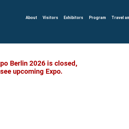
About
Visitors
Exhibitors
Program
Travel a
xpo Berlin 2026 is closed,
o see upcoming Expo.