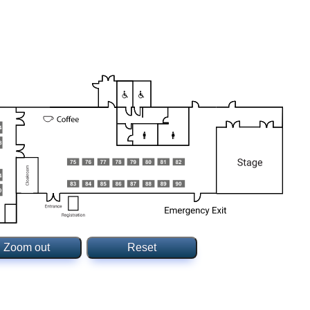
Zoom out
Reset