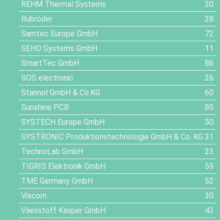
REHM Thermal Systems
20
Rubröder
28
Samtec Europe GmbH
72
SEHO Systems GmbH
11
SmartTec GmbH
86
SOS electronic
26
Stannol GmbH & Co.KG
60
Sunshine PCB
85
SYSTECH Europe GmbH
50
SYSTRONIC Produktionstechnologie GmbH & Co. KG
31
TechnoLab GmbH
23
TIGRIS Elektronik GmbH
59
TME Germany GmbH
52
Viscom
30
Vliesstoff Kasper GmbH
43