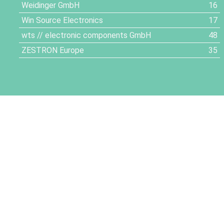
Weidinger GmbH
16
Win Source Electronics
17
wts // electronic components GmbH
48
ZESTRON Europe
35