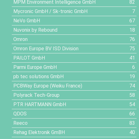
MPM Environment Intelligence GmbH
82
Mycronic GmbH / Sk-tronic GmbH
7
NeVo GmbH
67
Nuvonix by Rebound
18
Omron
76
Omron Europe BV ISD Division
75
PAILOT GmbH
41
Parmi Europe GmbH
6
pb tec solutions GmbH
19
PCBWay Europe (Weiku France)
74
Polyrack Tech-Group
58
PTR HARTMANN GmbH
54
QDOS
66
Reeco
83
Rehag Elektronik GmBH
40