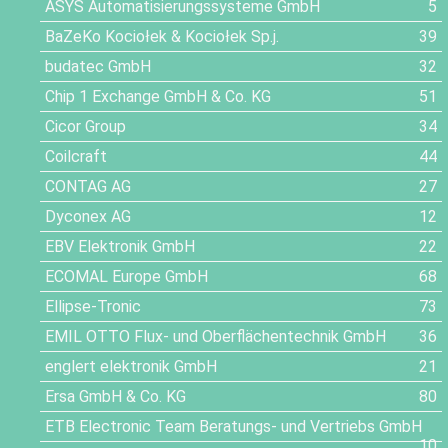
ASYS Automatisierungssysteme GmbH
5
BaZeKo Kociołek & Kociołek Sp.j.
39
budatec GmbH
32
Chip 1 Exchange GmbH & Co. KG
51
Cicor Group
34
Coilcraft
44
CONTAG AG
27
Dyconex AG
12
EBV Elektronik GmbH
22
ECOMAL Europe GmbH
68
Ellipse-Tronic
73
EMIL OTTO Flux- und Oberflächentechnik GmbH
36
englert elektronik GmbH
21
Ersa GmbH & Co. KG
80
ETB Electronic Team Beratungs- und Vertriebs GmbH
10