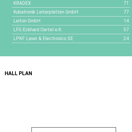
KRADEX
71
Kubatronik Leiterplatten GmbH
77
Leiton GmbH
14
LFG Eckhard Oertel e.K.
57
LPKF Laser & Electronics SE
24
HALL PLAN