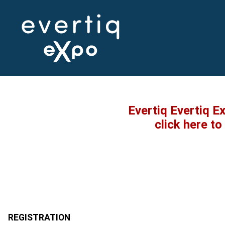
Evertiq Evertiq E
click here t