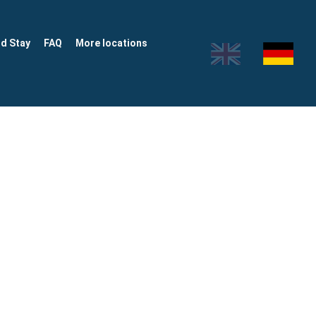
nd Stay
FAQ
More locations